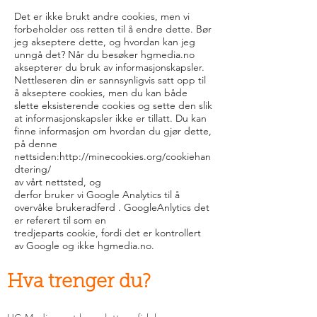
Det er ikke brukt andre cookies, men vi
forbeholder oss retten til å endre dette. Bør
jeg akseptere dette, og hvordan kan jeg
unngå det? Når du besøker hgmedia.no
aksepterer du bruk av informasjonskapsler.
Nettleseren din er sannsynligvis satt opp til
å akseptere cookies, men du kan både
slette eksisterende cookies og sette den slik
at informasjonskapsler ikke er tillatt. Du kan
finne informasjon om hvordan du gjør dette,
på denne
nettsiden:http://minecookies.org/cookiehan
dtering/
av vårt nettsted, og
derfor bruker vi Google Analytics til å
overvåke brukeradferd . GoogleAnlytics det
er referert til som en
tredjeparts cookie, fordi det er kontrollert
av Google og ikke hgmedia.no.
Hva trenger du?