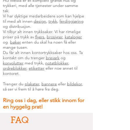
HG Media er et komplett grafisk hus og
trykkeri, med alle tjenester under samme
tak.
Vi har dyktige medarbeidere som kan hjelpe
til med alt innen
design
,
trykk
,
ferdiggjøring
og distribusjon.
Vi tilbyr alt innen trykksaker. Vi har rimelige
priser på trykk av
flyers
,
brosjyrer
,
kataloger
og
bøker
enten du skal ha noen få eller
mange tusen.
Du får alt innen kontortrykksaker hos oss. Ta
kontakt om du trenger
brevark
og
konvolutter
med trykk,
notatblokker
,
ordreblokker
,
etiketter
eller noe annet til
kontoret.
Trenger du
plakater
,
bannere
eller
bildekor
,
så ser vi frem til å høre fra deg.
Ring oss i dag, eller stikk innom for
en hyggelig prat!
FAQ