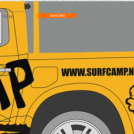
Send filer
Nyttig!