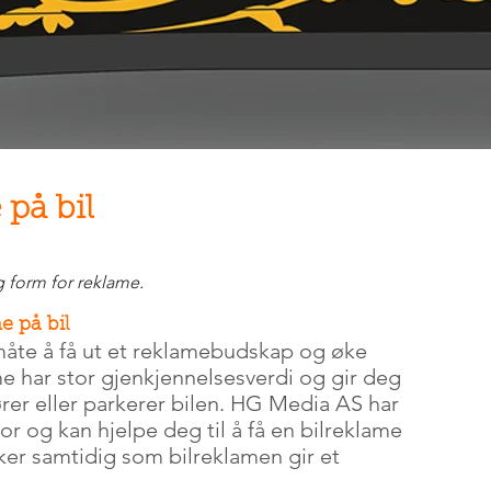
 på bil
g form for reklame.
e på bil
 måte å få ut et reklamebudskap og øke
me har stor gjenkjennelsesverdi og gir deg
ører eller parkerer bilen. HG Media AS har
or og kan hjelpe deg til å få en bilreklame
er samtidig som bilreklamen gir et