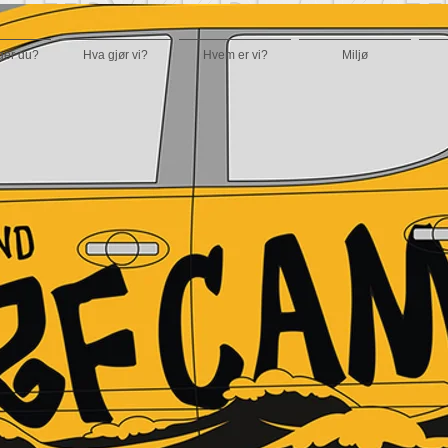
ger du?
Hva gjør vi?
Hvem er vi?
Miljø