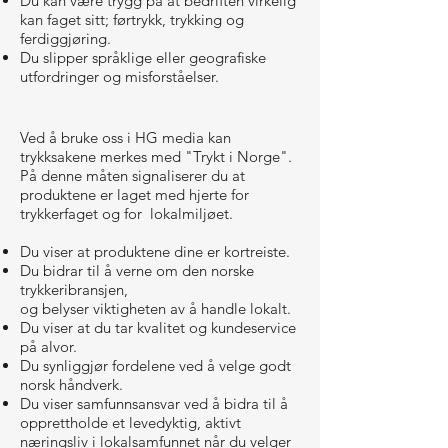
Du kan være trygg på at bedriften virkelig
kan faget sitt; førtrykk, trykking og
ferdiggjøring.
Du slipper språklige eller geografiske
utfordringer og misforståelser.
Ved å bruke oss i HG media kan
trykksakene merkes med "Trykt i Norge".
På denne måten signaliserer du at
produktene er laget med hjerte for
trykkerfaget og for lokalmiljøet.
Du viser at produktene dine er kortreiste.
Du bidrar til å verne om den norske
trykkeribransjen,
og belyser viktigheten av å handle lokalt.
Du viser at du tar kvalitet og kundeservice
på alvor.
Du synliggjør fordelene ved å velge godt
norsk håndverk.
Du viser samfunnsansvar ved å bidra til å
opprettholde et levedyktig, aktivt
næringsliv i lokalsamfunnet når du velger