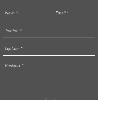
Send
Finn oss