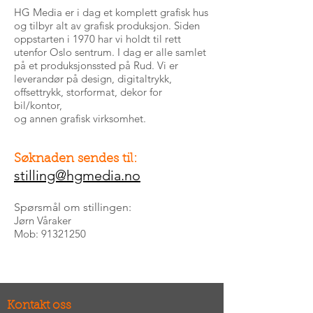
HG Media er i dag et komplett grafisk hus
og tilbyr alt av grafisk produksjon. Siden
oppstarten i 1970 har vi holdt til rett
utenfor Oslo sentrum. I dag er alle samlet
på et produksjonssted på Rud. Vi er
leverandør på design, digitaltrykk,
offsettrykk, storformat, dekor for
bil/kontor,
og annen grafisk virksomhet.
Søknaden sendes til:
stilling@hgmedia.no
Spørsmål om stillingen:
Jørn Våraker
Mob:
91321250
Kontakt oss