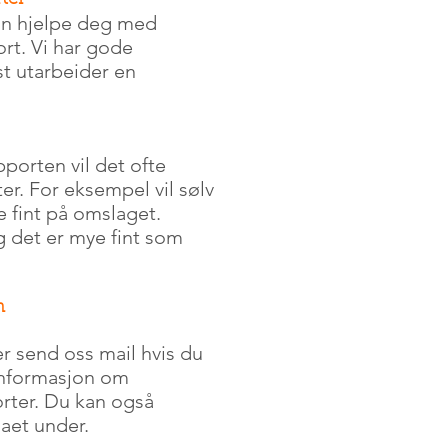
ter
an hjelpe deg med
rt. Vi har gode
t utarbeider en
porten vil det ofte
er. For eksempel vil sølv
e fint på omslaget.
g det er mye fint som
n
er send oss mail hvis du
 informasjon om
orter. Du kan også
aet under.