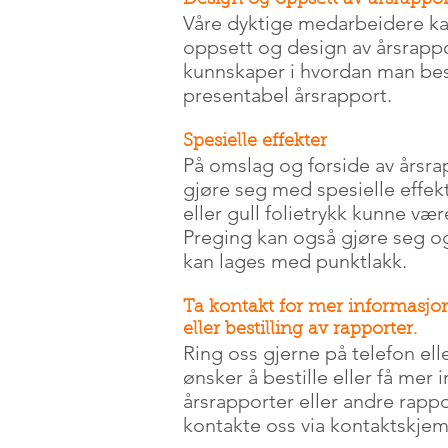
Design og oppsett av årsrappor
Våre dyktige medarbeidere k
oppsett og design av årsrappo
kunnskaper i hvordan man bes
presentabel årsrapport.
Spesielle effekter
På omslag og forside av årsrap
gjøre seg med spesielle effekt
eller gull folietrykk kunne vær
Preging kan også gjøre seg o
kan lages med punktlakk.
Ta kontakt for mer informasjo
eller bestilling av rapporter.
Ring oss gjerne på telefon ell
ønsker å bestille eller få mer
årsrapporter eller andre rapp
kontakte oss via kontaktskjem