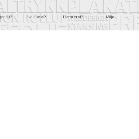
ger du?
Hva gjør vi?
Hvem er vi?
Miljø