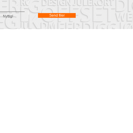
Send filer
Nyttig!