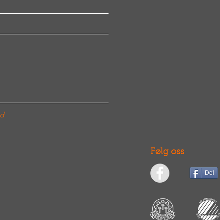
d
Følg oss
Del