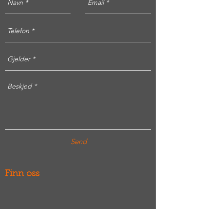
Send
Finn oss